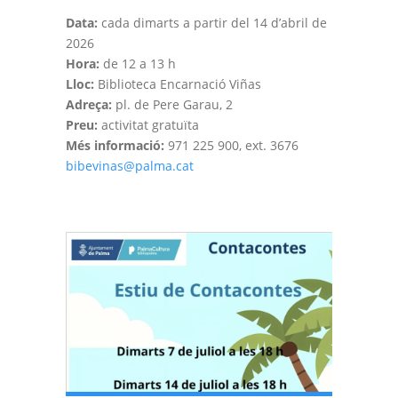
Data:
cada dimarts a partir del 14 d’abril de
2026
Hora:
de 12 a 13 h
Lloc:
Biblioteca Encarnació Viñas
Adreça:
pl. de Pere Garau, 2
Preu:
activitat gratuïta
Més informació:
971 225 900, ext. 3676
bibevinas@palma.cat