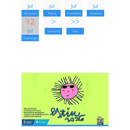
Jul
Jul
Jul
Jul
Dimecres
Dijous
Divendres
Dissabte
12
>
>>
Jul
setmana
mes
Diumenge