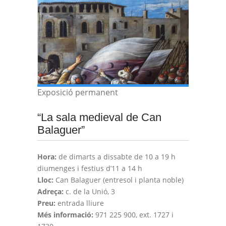
Exposició permanent
“La sala medieval de Can
Balaguer”
Hora:
de dimarts a dissabte de 10 a 19 h
diumenges i festius d’11 a 14 h
Lloc:
Can Balaguer (entresol i planta noble)
Adreça:
c. de la Unió, 3
Preu:
entrada lliure
Més informació:
971 225 900, ext. 1727 i