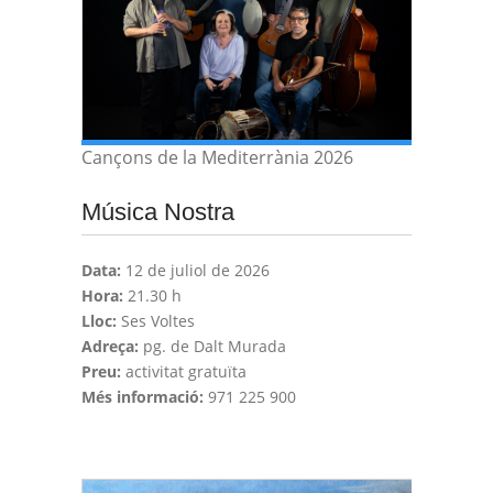
Cançons de la Mediterrània 2026
Música Nostra
Data:
12 de juliol de 2026
Hora:
21.30 h
Lloc:
Ses Voltes
Adreça:
pg. de Dalt Murada
Preu:
activitat gratuïta
Més informació:
971 225 900