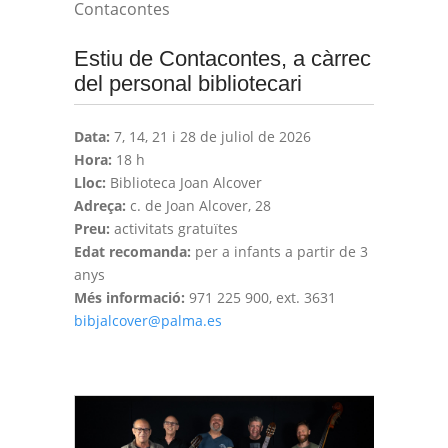
Contacontes
Estiu de Contacontes, a càrrec
del personal bibliotecari
Data:
7, 14, 21 i 28 de juliol de 2026
Hora:
18 h
Lloc:
Biblioteca Joan Alcover
Adreça:
c. de Joan Alcover, 28
Preu:
activitats gratuïtes
Edat recomanda:
per a infants a partir de 3
anys
Més informació:
971 225 900, ext. 3631
bibjalcover@palma.es