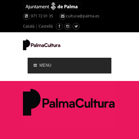
971 72 01 35
cultura@palma.es
Català
|
Castellà
MENU