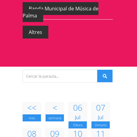
Banda Municipal de Música de
Palma
Altres
<<
<
06
07
Jul
Jul
mes
setmana
Dilluns
Dimarts
08
09
10
11