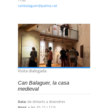
1730
canbalaguer@palma.cat
Visita dialogada
Can Balaguer, la casa
medieval
Data:
de dimarts a divendres
Hora:
a les 10, 11 i 12 h