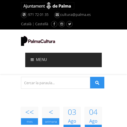
971 72 01 35
cultura@palma.es
Català
|
Castellà
MENU
<<
<
03
04
Ago
Ago
mes
setmana