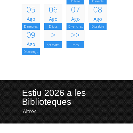
Dilluns
Dimarts
05
06
07
08
Ago
Ago
Ago
Ago
Dimecres
Dijous
Divendres
Dissabte
09
>
>>
Ago
setmana
mes
Diumenge
Estiu 2026 a les
Biblioteques
Altres