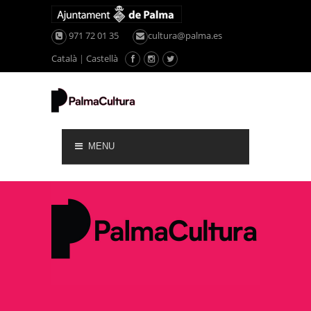
971 72 01 35
cultura@palma.es
Català
|
Castellà
MENU