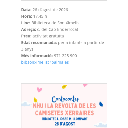
Data:
26 d’agost de 2026
Hora:
17.45 h
Lloc:
Biblioteca de Son Ximelis
Adreça:
c. del Cap Enderrocat
Preu:
activitat gratuïta
Edat recomanada:
per a infants a partir de
3 anys
Més informació:
971 225 900
bibsonximelis@palma.es