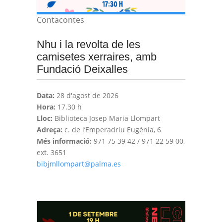
Contacontes
Nhu i la revolta de les
camisetes xerraires, amb
Fundació Deixalles
Data:
28 d'agost de 2026
Hora:
17.30 h
Lloc:
Biblioteca Josep Maria Llompart
Adreça:
c. de l’Emperadriu Eugènia, 6
Més informació:
971 75 39 42 / 971 22 59 00,
ext. 3651
bibjmllompart@palma.es