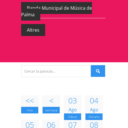
Banda Municipal de Música de
Palma
Altres
<<
<
03
04
Ago
Ago
mes
setmana
Dilluns
Dimarts
05
06
07
08