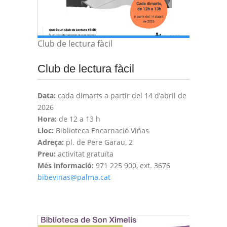
Club de lectura fàcil
Club de lectura fàcil
Data:
cada dimarts a partir del 14 d’abril de
2026
Hora:
de 12 a 13 h
Lloc:
Biblioteca Encarnació Viñas
Adreça:
pl. de Pere Garau, 2
Preu:
activitat gratuïta
Més informació:
971 225 900, ext. 3676
bibevinas@palma.cat