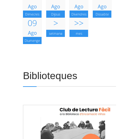
Ago
Ago
Ago
Ago
Dimecres
Dijous
Divendres
Dissabte
09
>
>>
Ago
setmana
mes
Diumenge
Biblioteques