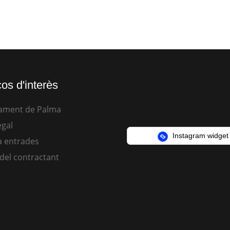
os d'interès
ament de Palma
egal
Instagram widget
 entrades
 del contractant