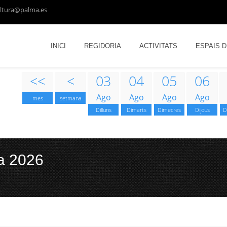
ltura@palma.es
INICI
REGIDORIA
ACTIVITATS
ESPAIS 
<<
<
03
04
05
06
Ago
Ago
Ago
Ago
mes
setmana
Dilluns
Dimarts
Dimecres
Dijous
D
a 2026