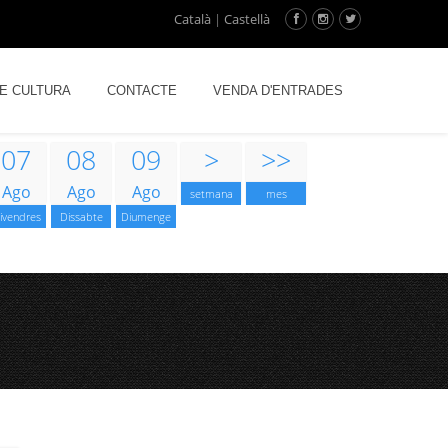
Català
|
Castellà
DE CULTURA
CONTACTE
VENDA D'ENTRADES
07
08
09
>
>>
Ago
Ago
Ago
setmana
mes
ivendres
Dissabte
Diumenge