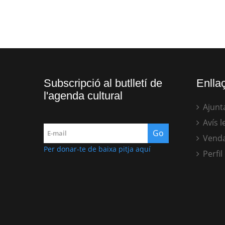
Subscripció al butlletí de
Enllaç
l'agenda cultural
Ajunt
Avís l
Venda
Per donar-te de baixa pitja aquí
Perfil