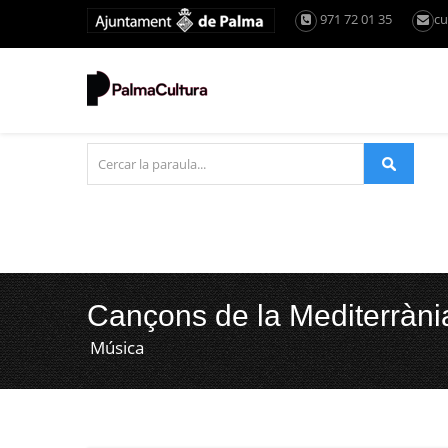
971 72 01 35
cu
Cançons de la Mediterràni
Música