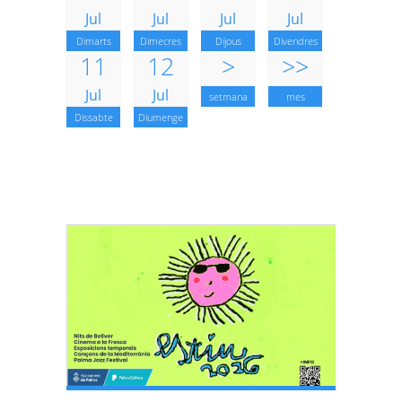
Jul
Jul
Jul
Jul
Dimarts
Dimecres
Dijous
Divendres
11
12
>
>>
Jul
Jul
setmana
mes
Dissabte
Diumenge