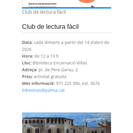
Club de lectura fàcil
Club de lectura fàcil
Data:
cada dimarts a partir del 14 d’abril de
2026
Hora:
de 12 a 13 h
Lloc:
Biblioteca Encarnació Viñas
Adreça:
pl. de Pere Garau, 2
Preu:
activitat gratuïta
Més informació:
971 225 900, ext. 3676
bibevinas@palma.cat