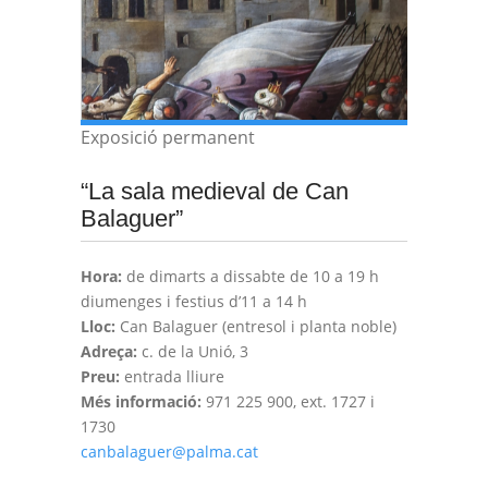
Exposició permanent
“La sala medieval de Can
Balaguer”
Hora:
de dimarts a dissabte de 10 a 19 h
diumenges i festius d’11 a 14 h
Lloc:
Can Balaguer (entresol i planta noble)
Adreça:
c. de la Unió, 3
Preu:
entrada lliure
Més informació:
971 225 900, ext. 1727 i
1730
canbalaguer@palma.cat