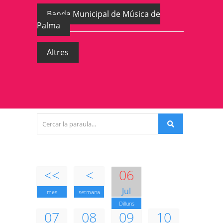
Banda Municipal de Música de
Palma
Altres
<<
<
06
Jul
mes
setmana
Dilluns
07
08
09
10