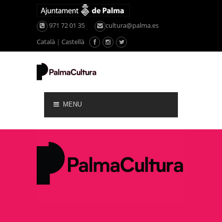
971 72 01 35
cultura@palma.es
Català
|
Castellà
MENU