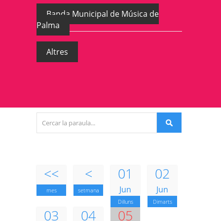
Banda Municipal de Música de
Palma
Altres
<<
<
01
02
Jun
Jun
mes
setmana
Dilluns
Dimarts
03
04
05