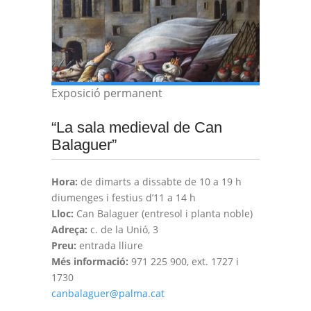
Exposició permanent
“La sala medieval de Can
Balaguer”
Hora:
de dimarts a dissabte de 10 a 19 h
diumenges i festius d’11 a 14 h
Lloc:
Can Balaguer (entresol i planta noble)
Adreça:
c. de la Unió, 3
Preu:
entrada lliure
Més informació:
971 225 900, ext. 1727 i
1730
canbalaguer@palma.cat