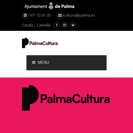
971 72 01 35
cultura@palma.es
Català
|
Castellà
MENU