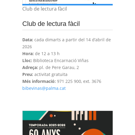
Club de lectura fàcil
Club de lectura fàcil
Data:
cada dimarts a partir del 14 d’abril de
2026
Hora:
de 12 a 13 h
Lloc:
Biblioteca Encarnació Viñas
Adreça:
pl. de Pere Garau, 2
Preu:
activitat gratuïta
Més informació:
971 225 900, ext. 3676
bibevinas@palma.cat