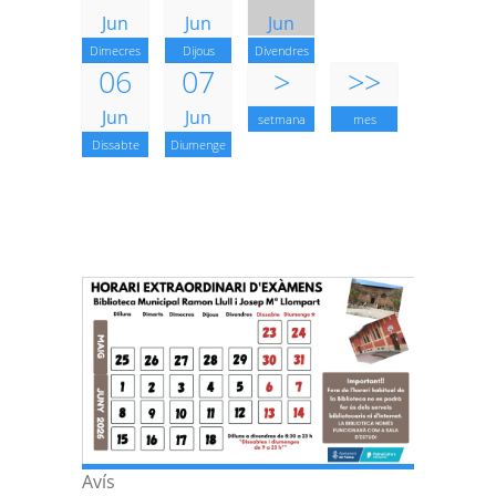
Jun
Jun
Jun
Dimecres
Dijous
Divendres
06
07
>
>>
Jun
Jun
setmana
mes
Dissabte
Diumenge
Avís