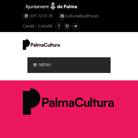
971 72 01 35
cultura@palma.es
Català
|
Castellà
MENU