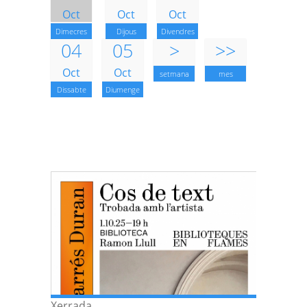
Oct
Oct
Oct
Dimecres
Dijous
Divendres
04
05
>
>>
Oct
Oct
setmana
mes
Dissabte
Diumenge
Xerrada