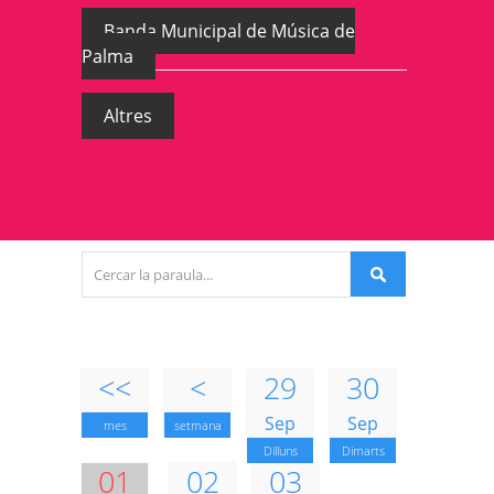
Banda Municipal de Música de
Palma
Altres
<<
<
29
30
Sep
Sep
mes
setmana
Dilluns
Dimarts
01
02
03