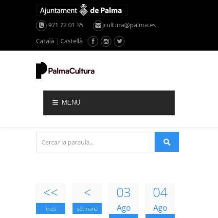
971 72 01 35
cultura@palma.es
Català
|
Castellà
MENU
<<
<
03
04
Ago
Ago
mes
setmana