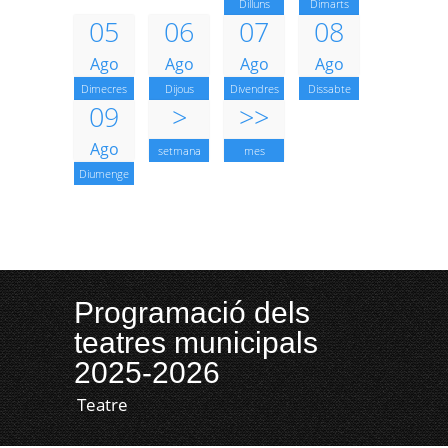
Dilluns
Dimarts
05
06
07
08
Ago
Ago
Ago
Ago
Dimecres
Dijous
Divendres
Dissabte
09
>
>>
Ago
setmana
mes
Diumenge
Programació dels
teatres municipals
2025-2026
Teatre