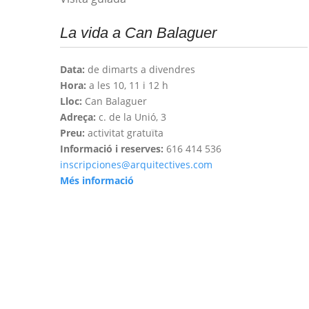
La vida a Can Balaguer
Data:
de dimarts a divendres
Hora:
a les 10, 11 i 12 h
Lloc:
Can Balaguer
Adreça:
c. de la Unió, 3
Preu:
activitat gratuïta
Informació i reserves:
616 414 536
inscripciones@arquitectives.com
Més informació