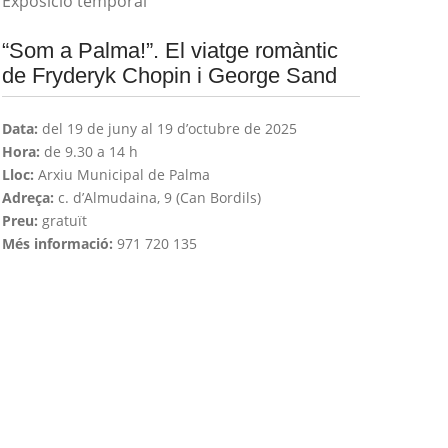
Exposició temporal
“Som a Palma!”. El viatge romàntic
de Fryderyk Chopin i George Sand
Data:
del 19 de juny al 19 d’octubre de 2025
Hora:
de 9.30 a 14 h
Lloc:
Arxiu Municipal de Palma
Adreça:
c. d’Almudaina, 9 (Can Bordils)
Preu:
gratuït
Més informació:
971 720 135