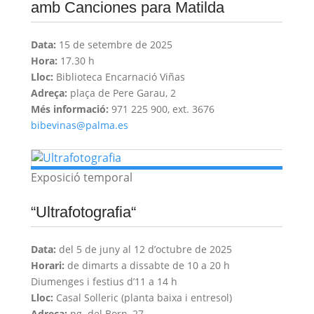
amb Canciones para Matilda
Data:
15 de setembre de 2025
Hora:
17.30 h
Lloc:
Biblioteca Encarnació Viñas
Adreça:
plaça de Pere Garau, 2
Més informació:
971 225 900, ext. 3676
bibevinas@palma.es
Exposició temporal
“Ultrafotografia“
Data:
del 5 de juny al 12 d’octubre de 2025
Horari:
de dimarts a dissabte de 10 a 20 h
Diumenges i festius d’11 a 14 h
Lloc:
Casal Solleric (planta baixa i entresol)
Adreça:
pg. del Born, 27