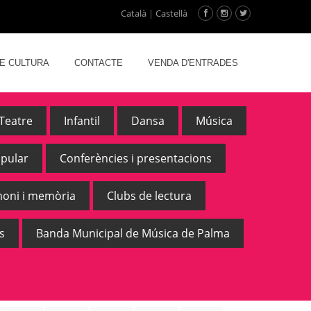
Català
|
Castellà
DE CULTURA
CONTACTE
VENDA D'ENTRADES
Teatre
Infantil
Dansa
Música
opular
Conferències i presentacions
moni i memòria
Clubs de lectura
s
Banda Municipal de Música de Palma