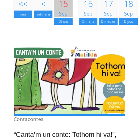
<<
<
15
16
17
18
Sep
Sep
Sep
Sep
mes
setmana
Dilluns
Dimarts
Dimecres
Dijous
Contacontes
“Canta’m un conte: Tothom hi va!”,