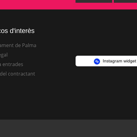
os d'interès
ament de Palma
egal
Instagram widget
 entrades
 del contractant