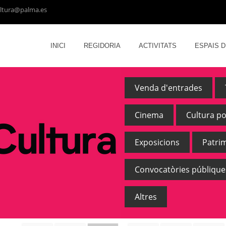
ltura@palma.es
INICI
REGIDORIA
ACTIVITATS
ESPAIS 
Venda d'entrades
Cinema
Cultura p
Exposicions
Patri
Convocatòries públique
Altres