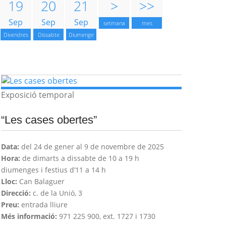
19
20
21
>
>>
Sep
Sep
Sep
setmana
mes
Divendres
Dissabte
Diumenge
Exposició temporal
“Les cases obertes”
Data:
del 24 de gener al 9 de novembre de 2025
Hora:
de dimarts a dissabte de 10 a 19 h
diumenges i festius d’11 a 14 h
Lloc:
Can Balaguer
Direcció:
c. de la Unió, 3
Preu:
entrada lliure
Més informació:
971 225 900, ext. 1727 i 1730