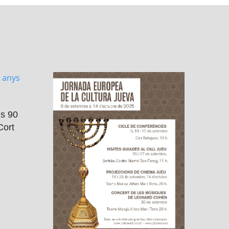
ls 90
Cort