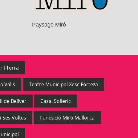
Paysage Miró
r i Terra
a Valls
Teatre Municipal Xesc Forteza
ll de Bellver
Casal Solleric
i Ses Voltes
Fundació Miró Mallorca
unicipal