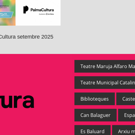
ultura setembre 2025
Teatre Maruja Alfaro Ma
Teatre Municipal Catalin
Biblioteques
Caste
Can Balaguer
Espa
Es Baluard
Arxiu m