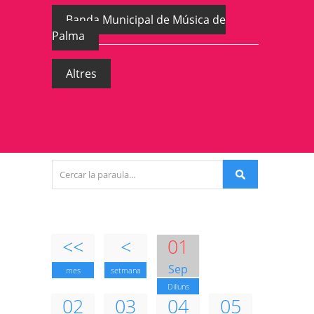
Banda Municipal de Música de
Palma
Altres
<<
<
01
Sep
mes
setmana
Dilluns
02
03
04
05