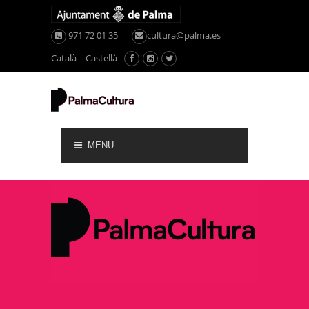
971 72 01 35
cultura@palma.es
Català
|
Castellà
MENU