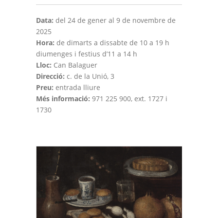
Data:
del 24 de gener al 9 de novembre de
2025
Hora:
de dimarts a dissabte de 10 a 19 h
diumenges i festius d’11 a 14 h
Lloc:
Can Balaguer
Direcció:
c. de la Unió, 3
Preu:
entrada lliure
Més informació:
971 225 900, ext. 1727 i
1730