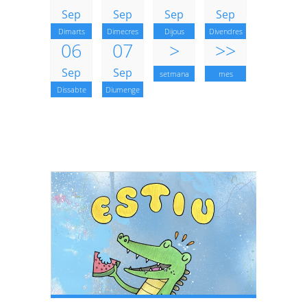
Sep
Sep
Sep
Sep
Dimarts
Dimecres
Dijous
Divendres
06
07
>
>>
Sep
Sep
setmana
mes
Dissabte
Diumenge