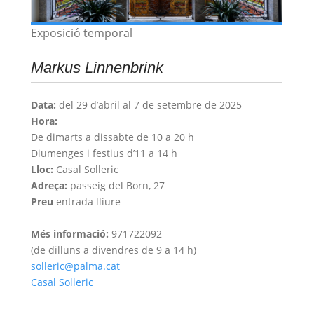
Exposició temporal
Markus Linnenbrink
Data:
del 29 d’abril al 7 de setembre de 2025
Hora:
De dimarts a dissabte de 10 a 20 h
Diumenges i festius d’11 a 14 h
Lloc:
Casal Solleric
Adreça:
passeig del Born, 27
Preu
entrada lliure
Més informació:
971722092
(de dilluns a divendres de 9 a 14 h)
solleric@palma.cat
Casal Solleric