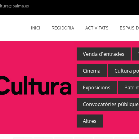
ltura@palma.es
INICI
REGIDORIA
ACTIVITATS
ESPAIS 
Venda d'entrades
Cinema
Cultura p
Exposicions
Patri
Convocatòries públique
Altres