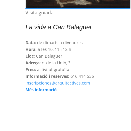
Visita guiada
La vida a Can Balaguer
Data:
de dimarts a divendres
Hora:
a les 10, 11 i 12 h
Lloc:
Can Balaguer
Adreça:
c. de la Unió, 3
Preu:
activitat gratuïta
Informació i reserves:
616 414 536
inscripciones@arquitectives.com
Més informació