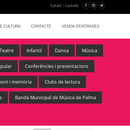
Català
|
Castellà
DE CULTURA
CONTACTE
VENDA D'ENTRADES
Teatre
Infantil
Dansa
Música
opular
Conferències i presentacions
moni i memòria
Clubs de lectura
s
Banda Municipal de Música de Palma