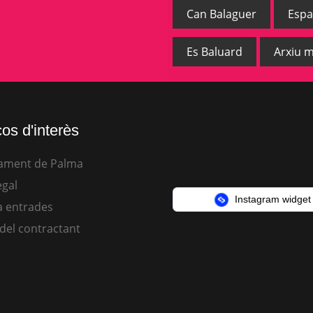
Can Balaguer
Espa
Es Baluard
Arxiu m
os d'interès
ament de Palma
egal
Instagram widget
 entrades
 del contractant