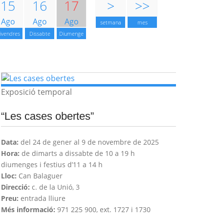
15
16
17
>
>>
Ago
Ago
Ago
setmana
mes
ivendres
Dissabte
Diumenge
Exposició temporal
“Les cases obertes”
Data:
del 24 de gener al 9 de novembre de 2025
Hora:
de dimarts a dissabte de 10 a 19 h
diumenges i festius d’11 a 14 h
Lloc:
Can Balaguer
Direcció:
c. de la Unió, 3
Preu:
entrada lliure
Més informació:
971 225 900, ext. 1727 i 1730