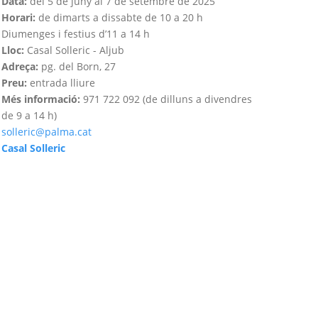
Data:
del 5 de juny al 7 de setembre de 2025
Horari:
de dimarts a dissabte de 10 a 20 h
Diumenges i festius d’11 a 14 h
Lloc:
Casal Solleric - Aljub
Adreça:
pg. del Born, 27
Preu:
entrada lliure
Més informació:
971 722 092 (de dilluns a divendres
de 9 a 14 h)
solleric@palma.cat
Casal Solleric