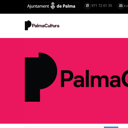
971 72 01 35
cu