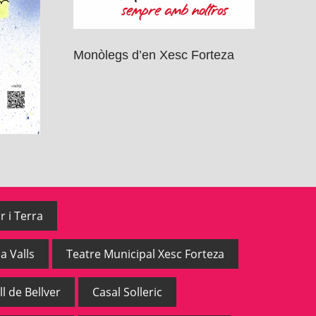
Monòlegs d’en Xesc Forteza
r i Terra
a Valls
Teatre Municipal Xesc Forteza
ll de Bellver
Casal Solleric