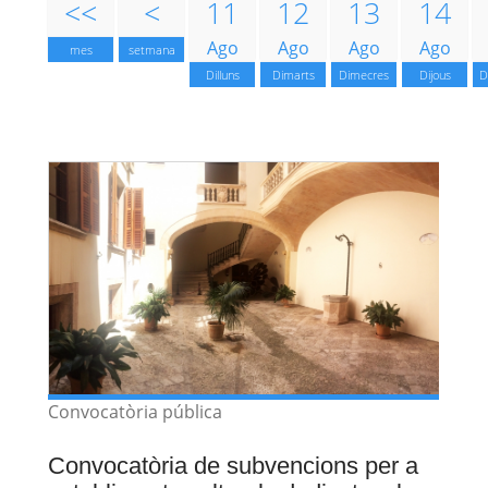
<<
<
11
12
13
14
Ago
Ago
Ago
Ago
mes
setmana
Dilluns
Dimarts
Dimecres
Dijous
D
Convocatòria pública
Convocatòria de subvencions per a