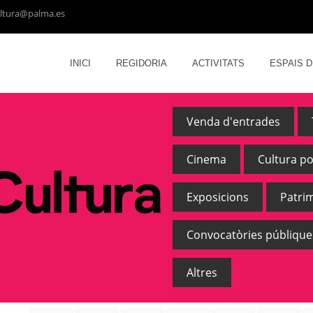
ltura@palma.es
INICI
REGIDORIA
ACTIVITATS
ESPAIS 
Venda d'entrades
Cinema
Cultura p
Exposicions
Patri
Convocatòries públique
Altres