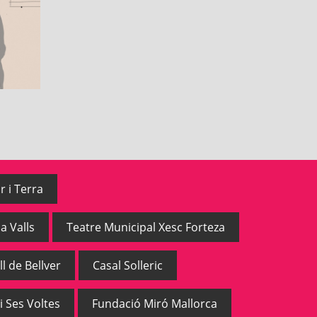
r i Terra
a Valls
Teatre Municipal Xesc Forteza
ll de Bellver
Casal Solleric
i Ses Voltes
Fundació Miró Mallorca