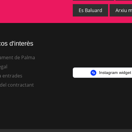
Es Baluard
Arxiu m
os d'interès
ament de Palma
egal
Instagram widget
 entrades
 del contractant