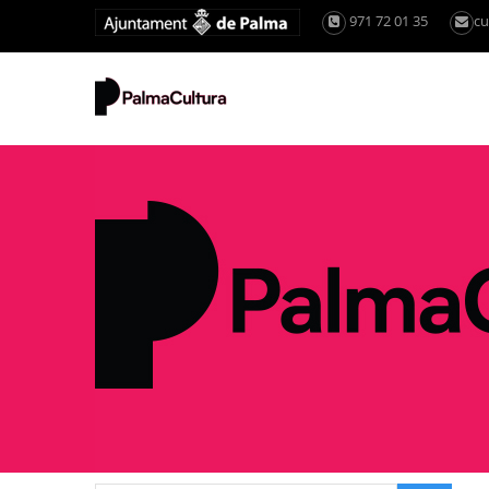
971 72 01 35
cu