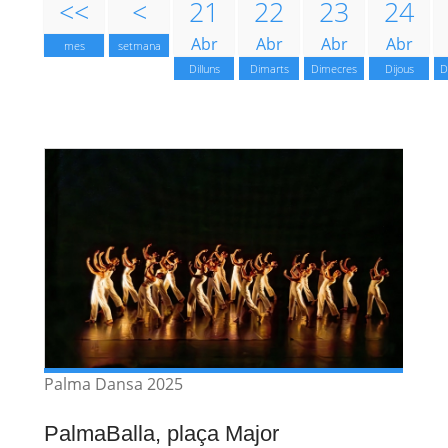
<<
<
21
22
23
24
Abr
Abr
Abr
Abr
mes
setmana
Dilluns
Dimarts
Dimecres
Dijous
D
Palma Dansa 2025
PalmaBalla, plaça Major