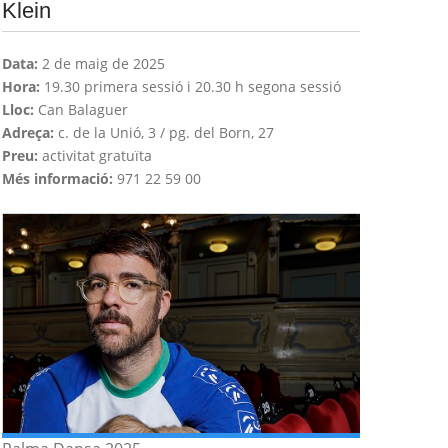
Klein
Data:
2 de maig de 2025
Hora:
19.30 primera sessió i 20.30 h segona sessió
Lloc:
Can Balaguer
Adreça:
c. de la Unió, 3 / pg. del Born, 27
Preu:
activitat gratuïta
Més informació:
971 22 59 00