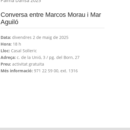
Palma Dansa 2025
Conversa entre Marcos Morau i Mar
Aguiló
Data:
divendres 2 de maig de 2025
Hora:
18 h
Lloc:
Casal Solleric
Adreça:
c. de la Unió, 3 / pg. del Born, 27
Preu:
activitat gratuïta
Més informació:
971 22 59 00, ext. 1316