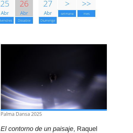
25
26
27
>
>>
Abr
Abr
Abr
setmana
mes
ivendres
Dissabte
Diumenge
Palma Dansa 2025
El contorno de un paisaje
, Raquel