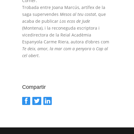
Corner.
Trobada entre Joana Marcús, artífex de la
saga supervendes
Mesos al teu costat
, que
acaba de publicar
Los ecos de Jude
(Montena), i la reconeguda escriptora i
vicedirectora de la Reial Acadèmia
Espanyola Carme Riera, autora d’obres com
Te deix, amor, la mar com a penyora
o
Cap al
cel obert
.
Compartir