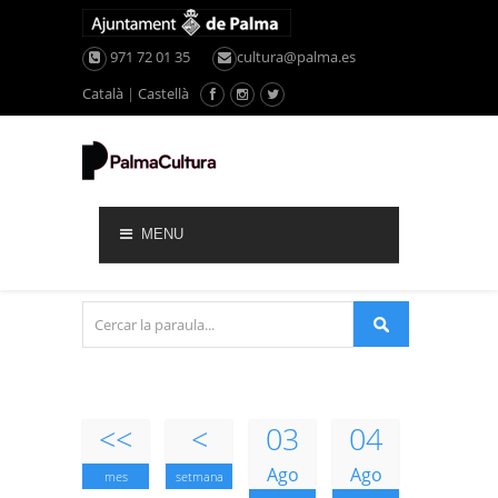
971 72 01 35
cultura@palma.es
Català
|
Castellà
MENU
<<
<
03
04
Ago
Ago
mes
setmana