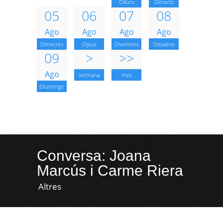
Dilluns
Dimarts
05
06
07
08
Ago
Ago
Ago
Ago
Dimecres
Dijous
Divendres
Dissabte
09
>
>>
Ago
setmana
mes
Diumenge
Conversa: Joana
Marcús i Carme Riera
Altres