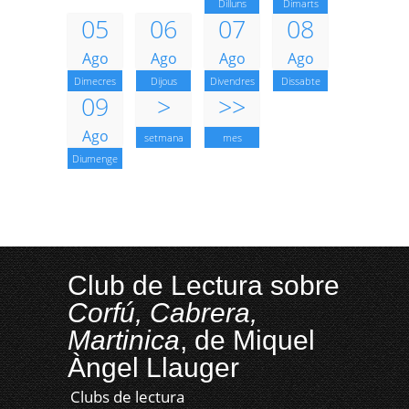
Dilluns
Dimarts
05
06
07
08
Ago
Ago
Ago
Ago
Dimecres
Dijous
Divendres
Dissabte
09
>
>>
Ago
setmana
mes
Diumenge
Club de Lectura sobre
Corfú, Cabrera,
Martinica
, de Miquel
Àngel Llauger
Clubs de lectura