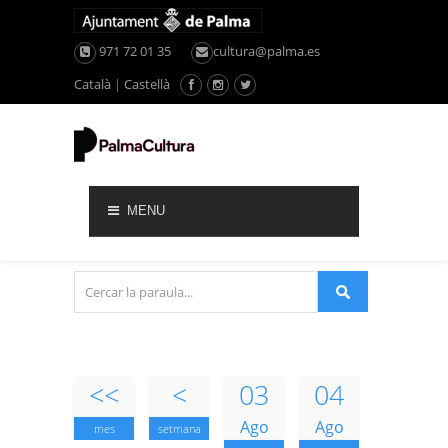
971 72 01 35
cultura@palma.es
Català
|
Castellà
MENU
<<
<
03
04
Ago
Ago
mes
setmana