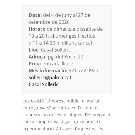
Data:
del 4 de juny al 27 de
setembre de 2026
Horari:
de dimarts a dissabte de
10 a 20 h, diumenges i festius
d’11 a 14.30 h; dilluns tancat
Lloc:
Casal Solleric
Adreça:
pg. del Born, 27
Preu:
entrada lliure
Més informació:
971 722 092 /
solleric@palma.cat
Casal Solleric
L’exposició “L’imprescindible: el gravat
entre gravats” se centra en l’ús que els
creadors fan de les tècniques d’estampació
com a camp d’investigació, exploració i
experimentació. A través d’aquestes, els