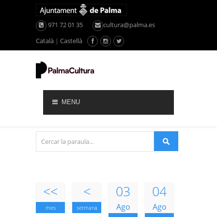
971 72 01 35
cultura@palma.es
Català
|
Castellà
MENU
<<
<
03
04
Ago
Ago
mes
setmana