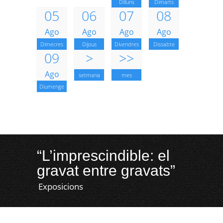
Dilluns
Dimarts
05
06
07
08
Ago
Ago
Ago
Ago
Dimecres
Dijous
Divendres
Dissabte
09
>
>>
Ago
setmana
mes
Diumenge
“L’imprescindible: el
gravat entre gravats”
Exposicions