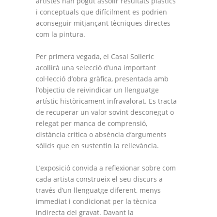
artistes han pogut assolir resultats plàstics
i conceptuals que difícilment es podrien
aconseguir mitjançant tècniques directes
com la pintura.
Per primera vegada, el Casal Solleric
acollirà una selecció d’una important
col·lecció d’obra gràfica, presentada amb
l’objectiu de reivindicar un llenguatge
artístic històricament infravalorat. Es tracta
de recuperar un valor sovint desconegut o
relegat per manca de comprensió,
distància crítica o absència d’arguments
sòlids que en sustentin la rellevància.
L’exposició convida a reflexionar sobre com
cada artista construeix el seu discurs a
través d’un llenguatge diferent, menys
immediat i condicionat per la tècnica
indirecta del gravat. Davant la