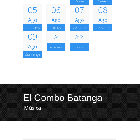
Dilluns
Dimarts
05
06
07
08
Ago
Ago
Ago
Ago
Dimecres
Dijous
Divendres
Dissabte
09
>
>>
Ago
setmana
mes
Diumenge
El Combo Batanga
Música