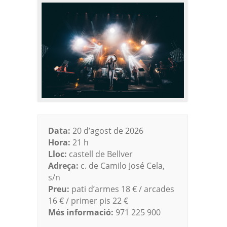
Data:
20 d’agost de 2026
Hora:
21 h
Lloc:
castell de Bellver
Adreça:
c. de Camilo José Cela,
s/n
Preu:
pati d’armes 18 € / arcades
16 € / primer pis 22 €
Més informació:
971 225 900