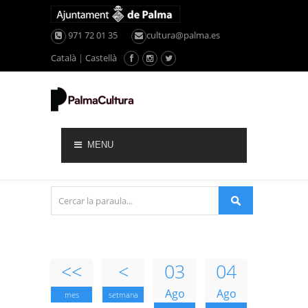
971 72 01 35
cultura@palma.es
Català
|
Castellà
MENU
<<
<
03
04
Ago
Ago
mes
setmana