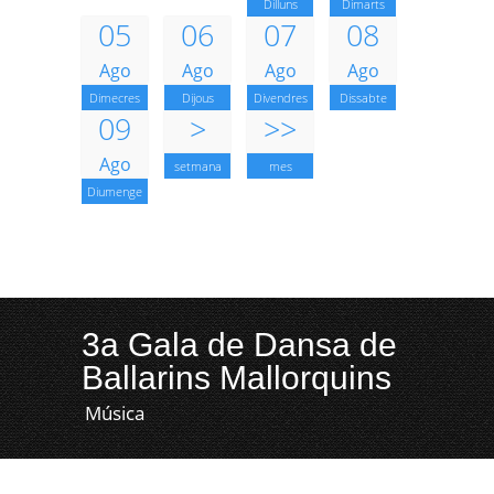
Dilluns
Dimarts
05
06
07
08
Ago
Ago
Ago
Ago
Dimecres
Dijous
Divendres
Dissabte
09
>
>>
Ago
setmana
mes
Diumenge
3a Gala de Dansa de
Ballarins Mallorquins
Música