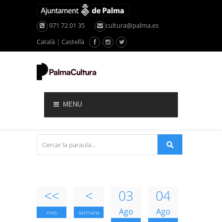
971 72 01 35
cultura@palma.es
Català
|
Castellà
MENU
<<
<
03
04
Ago
Ago
mes
setmana