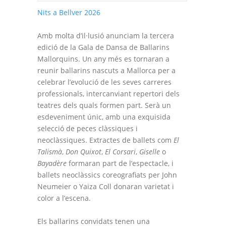
Nits a Bellver 2026
Amb molta d’il·lusió anunciam la tercera
edició de la Gala de Dansa de Ballarins
Mallorquins. Un any més es tornaran a
reunir ballarins nascuts a Mallorca per a
celebrar l’evolució de les seves carreres
professionals, intercanviant repertori dels
teatres dels quals formen part. Serà un
esdeveniment únic, amb una exquisida
selecció de peces clàssiques i
neoclàssiques. Extractes de ballets com
El
Talismà
,
Don Quixot
,
El Corsari
,
Giselle
o
Bayadère
formaran part de l’espectacle, i
ballets neoclàssics coreografiats per John
Neumeier o Yaiza Coll donaran varietat i
color a l’escena.
Els ballarins convidats tenen una