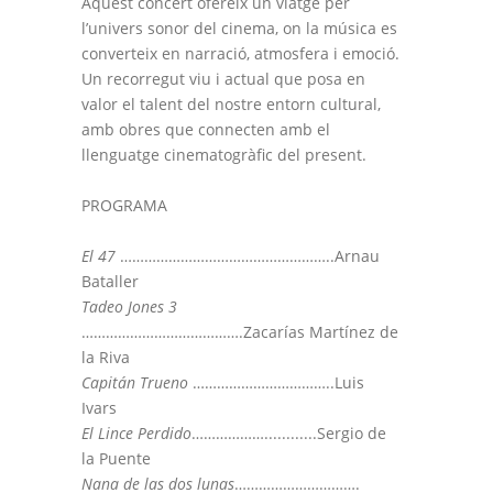
Aquest concert ofereix un viatge per
l’univers sonor del cinema, on la música es
converteix en narració, atmosfera i emoció.
Un recorregut viu i actual que posa en
valor el talent del nostre entorn cultural,
amb obres que connecten amb el
llenguatge cinematogràfic del present.
PROGRAMA
El 47
……………………………………………..Arnau
Bataller
Tadeo Jones 3
………………………………….Zacarías Martínez de
la Riva
Capitán Trueno
……………………………..Luis
Ivars
El Lince Perdido
………………............Sergio de
la Puente
Nana de las dos lunas
………………………….