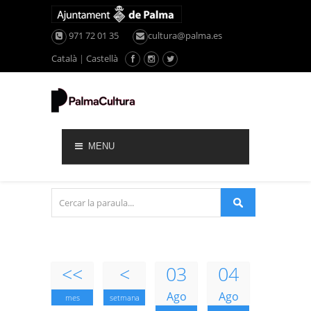
971 72 01 35
cultura@palma.es
Català
|
Castellà
MENU
<<
<
03
04
Ago
Ago
mes
setmana