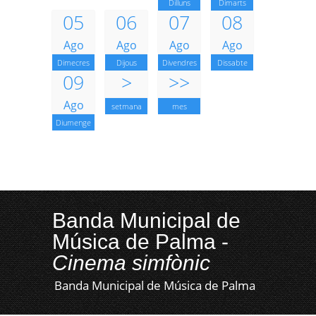
Dilluns
Dimarts
05
06
07
08
Ago
Ago
Ago
Ago
Dimecres
Dijous
Divendres
Dissabte
09
>
>>
Ago
setmana
mes
Diumenge
Banda Municipal de
Música de Palma -
Cinema simfònic
Banda Municipal de Música de Palma