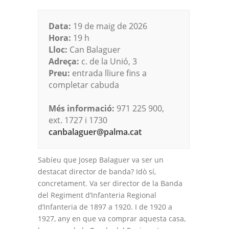
Data:
19 de maig de 2026
Hora:
19 h
Lloc:
Can Balaguer
Adreça:
c. de la Unió, 3
Preu:
entrada lliure fins a
completar cabuda
Més informació:
971 225 900,
ext. 1727 i 1730
canbalaguer@palma.cat
Sabíeu que Josep Balaguer va ser un
destacat director de banda? Idò sí,
concretament. Va ser director de la Banda
del Regiment d’Infanteria Regional
d’Infanteria de 1897 a 1920. I de 1920 a
1927, any en que va comprar aquesta casa,