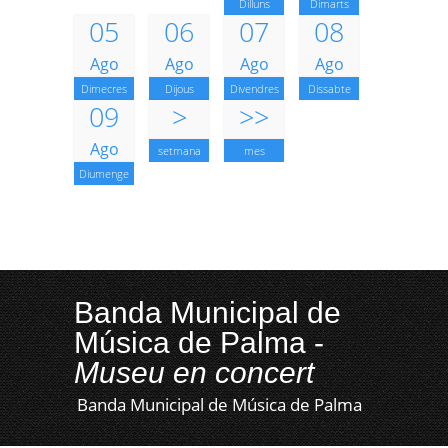
Dilluns
Dimarts
05
06
07
08
Ago
Ago
Ago
Ago
Dimecres
Dijous
Divendres
Dissabte
09
>
>>
Ago
setmana
mes
Diumenge
Banda Municipal de
Música de Palma -
Museu en concert
Banda Municipal de Música de Palma