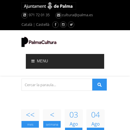
971 72 01 35
cultura@palma.es
Català
|
Castellà
MENU
<<
<
03
04
Ago
Ago
mes
setmana