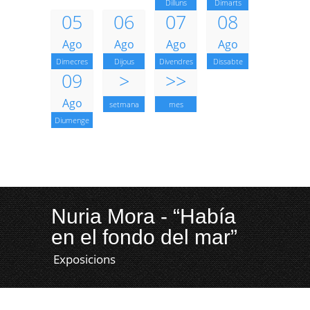
Dilluns
Dimarts
05
06
07
08
Ago
Ago
Ago
Ago
Dimecres
Dijous
Divendres
Dissabte
09
>
>>
Ago
setmana
mes
Diumenge
Nuria Mora - “Había
en el fondo del mar”
Exposicions