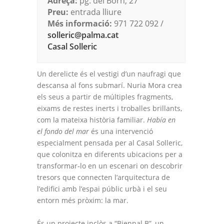
Adreça:
pg. del Born, 27
Preu:
entrada lliure
Més informació:
971 722 092 /
solleric@palma.cat
Casal Solleric
Un derelicte és el vestigi d’un naufragi que
descansa al fons submarí. Nuria Mora crea
els seus a partir de múltiples fragments,
eixams de restes inerts i troballes brillants,
com la mateixa història familiar.
Había en
el fondo del mar
és una intervenció
especialment pensada per al Casal Solleric,
que colonitza en diferents ubicacions per a
transformar-lo en un escenari on descobrir
tresors que connecten l’arquitectura de
l’edifici amb l’espai públic urbà i el seu
entorn més pròxim: la mar.
És un projecte inclòs a “Biennal B”, un