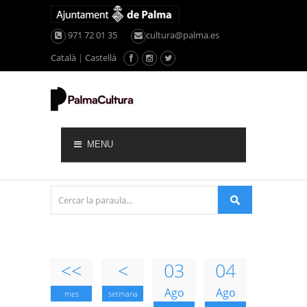
971 72 01 35
cultura@palma.es
Català
|
Castellà
MENU
<<
<
03
04
Ago
Ago
mes
setmana