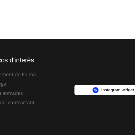
os d'interès
ament de Palma
egal
Instagram widget
 entrades
 del contractant