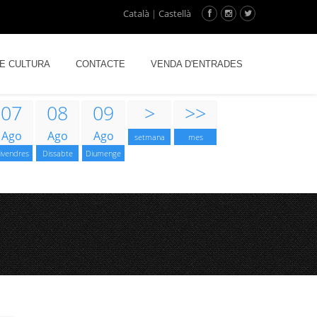
Català
|
Castellà
DE CULTURA
CONTACTE
VENDA D'ENTRADES
07
08
09
>
>>
Ago
Ago
Ago
setmana
mes
ivendres
Dissabte
Diumenge