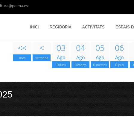
ltura@palma.es
INICI
REGIDORIA
ACTIVITATS
ESPAIS 
<<
<
03
04
05
06
Ago
Ago
Ago
Ago
mes
setmana
Dilluns
Dimarts
Dimecres
Dijous
D
025