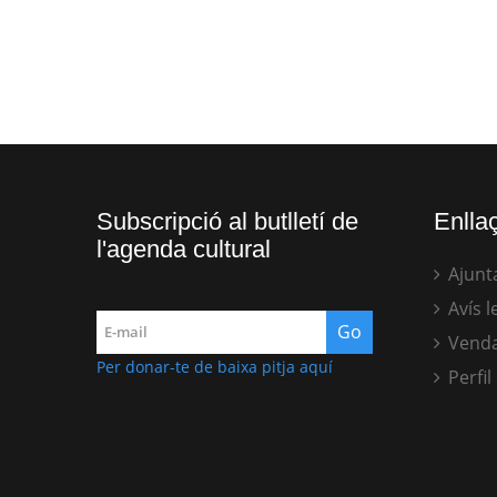
Subscripció al butlletí de
Enllaç
l'agenda cultural
Ajunt
Avís l
Venda
Per donar-te de baixa pitja aquí
Perfil