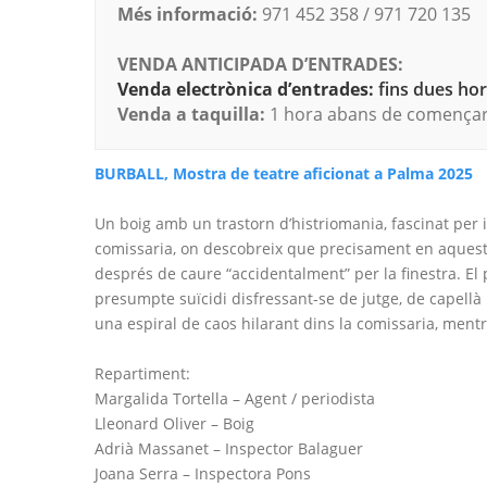
Més informació:
971 452 358 / 971 720 135
VENDA ANTICIPADA D’ENTRADES:
Venda electrònica d’entrades:
fins dues hore
Venda a taquilla:
1 hora abans de començar 
BURBALL, Mostra de teatre aficionat a Palma 2025
Un boig amb un trastorn d’histriomania, fascinat per in
comissaria, on descobreix que precisament en aquest 
després de caure “accidentalment” per la finestra. El 
presumpte suïcidi disfressant-se de jutge, de capellà i
una espiral de caos hilarant dins la comissaria, mentre
Repartiment:
Margalida Tortella – Agent / periodista
Lleonard Oliver – Boig
Adrià Massanet – Inspector Balaguer
Joana Serra – Inspectora Pons