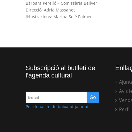
Bàrbara Perelló – Comissària Bellver
Direcció: Adrià Massanet
Il·lustracions: Marina Solé Palmer
Subscripció al butlletí de
Enllaç
l'agenda cultural
Ajunt
Avís l
Venda
Per donar-te de baixa pitja aquí
Perfil