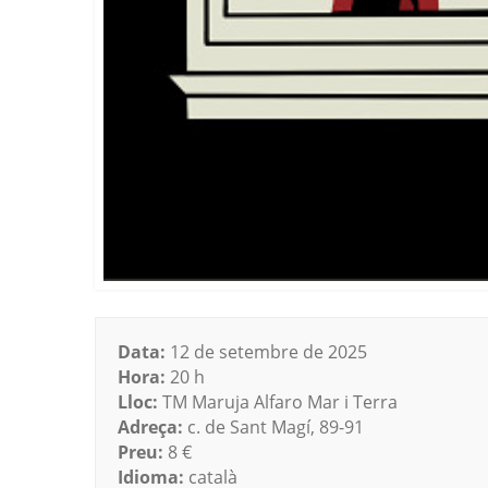
Data:
12 de setembre de 2025
Hora:
20 h
Lloc:
TM Maruja Alfaro Mar i Terra
Adreça:
c. de Sant Magí, 89-91
Preu:
8 €
Idioma:
català