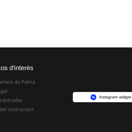
os d'interès
ament de Palma
egal
Instagram widget
 entrades
 del contractant