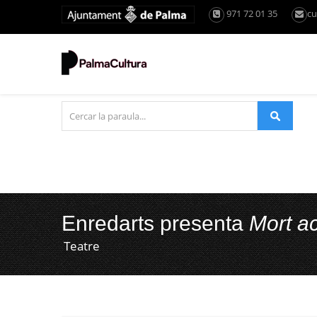
971 72 01 35
cu
Enredarts presenta
Mort ac
Teatre