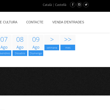
Català
|
Castellà
DE CULTURA
CONTACTE
VENDA D'ENTRADES
07
08
09
>
>>
Ago
Ago
Ago
setmana
mes
ivendres
Dissabte
Diumenge