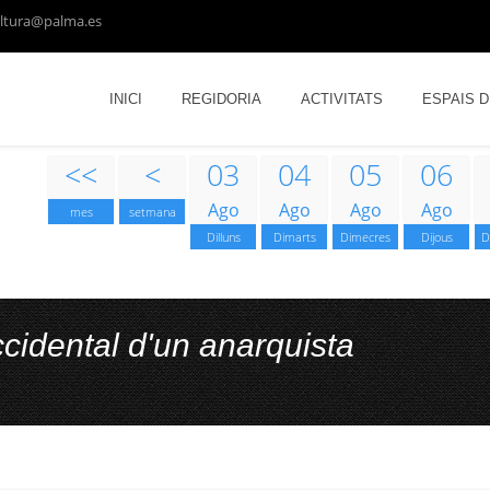
ltura@palma.es
INICI
REGIDORIA
ACTIVITATS
ESPAIS 
<<
<
03
04
05
06
Ago
Ago
Ago
Ago
mes
setmana
Dilluns
Dimarts
Dimecres
Dijous
D
cidental d'un anarquista