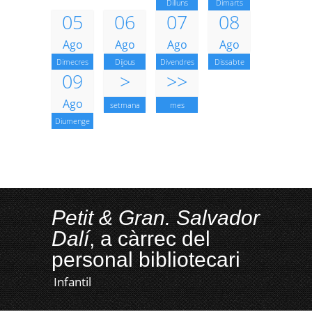
Dilluns
Dimarts
05
06
07
08
Ago
Ago
Ago
Ago
Dimecres
Dijous
Divendres
Dissabte
09
>
>>
Ago
setmana
mes
Diumenge
Petit & Gran. Salvador
Dalí
, a càrrec del
personal bibliotecari
Infantil