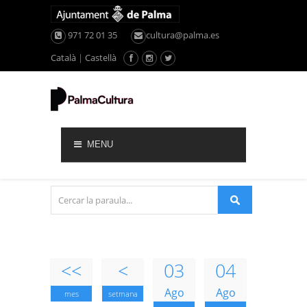
971 72 01 35
cultura@palma.es
Català
|
Castellà
MENU
<<
<
03
04
Ago
Ago
mes
setmana