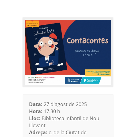
Data:
27 d'agost de 2025
Hora:
17.30 h
Lloc:
Biblioteca Infantil de Nou
Llevant
Adreça:
c. de la Ciutat de