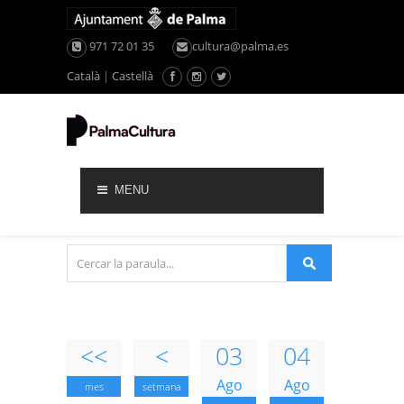
971 72 01 35
cultura@palma.es
Català
|
Castellà
MENU
<<
<
03
04
Ago
Ago
mes
setmana