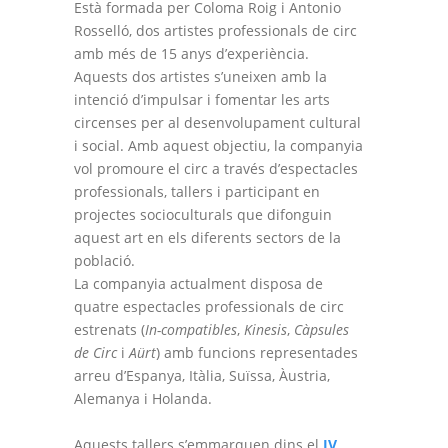
Està formada per Coloma Roig i Antonio
Rosselló, dos artistes professionals de circ
amb més de 15 anys d’experiència.
Aquests dos artistes s’uneixen amb la
intenció d’impulsar i fomentar les arts
circenses per al desenvolupament cultural
i social. Amb aquest objectiu, la companyia
vol promoure el circ a través d’espectacles
professionals, tallers i participant en
projectes socioculturals que difonguin
aquest art en els diferents sectors de la
població.
La companyia actualment disposa de
quatre espectacles professionals de circ
estrenats (
In-compatibles
,
Kinesis
,
Càpsules
de Circ
i
Aürt
) amb funcions representades
arreu d’Espanya, Itàlia, Suïssa, Àustria,
Alemanya i Holanda.
Aquests tallers s’emmarquen dins el
IV