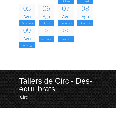
Dilluns
Dimarts
05
06
07
08
Ago
Ago
Ago
Ago
Dimecres
Dijous
Divendres
Dissabte
09
>
>>
Ago
setmana
mes
Diumenge
Tallers de Circ - Des-
equilibrats
Circ