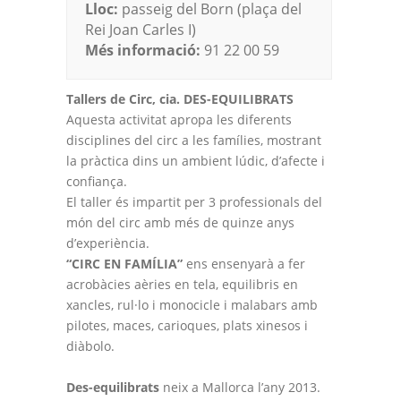
Lloc:
passeig del Born (plaça del
Rei Joan Carles I)
Més informació:
91 22 00 59
Tallers de Circ, cia. DES-EQUILIBRATS
Aquesta activitat apropa les diferents
disciplines del circ a les famílies, mostrant
la pràctica dins un ambient lúdic, d’afecte i
confiança.
El taller és impartit per 3 professionals del
món del circ amb més de quinze anys
d’experiència.
“CIRC EN FAMÍLIA”
ens ensenyarà a fer
acrobàcies aèries en tela, equilibris en
xancles, rul·lo i monocicle i malabars amb
pilotes, maces, carioques, plats xinesos i
diàbolo.
Des-equilibrats
neix a Mallorca l’any 2013.